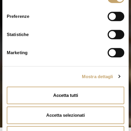
l
e
Preferenze
z
i
o
Statistiche
n
e
Marketing
d
e
l
Mostra dettagli
c
o
n
Accetta tutti
s
e
n
Accetta selezionati
s
o