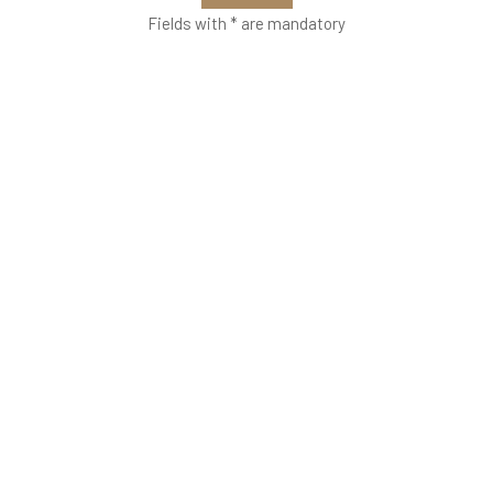
Fields with * are mandatory
VETRERIA VENIER
Richiedi informazioni