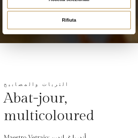
s
o
Rifiuta
الثريات والمصابيح
Abat-jour,
multicoloured
أندريا غراندين
Maestro Vetraio: