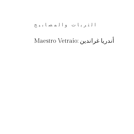
الثريات والمصابيح
أندريا غراندين
Maestro Vetraio: