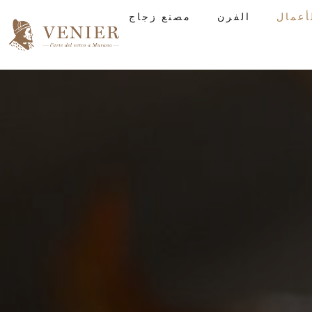
الفرن
مصنع زجاج