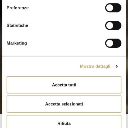
e
Preferenze
z
i
o
Statistiche
n
e
Marketing
d
e
l
Mostra dettagli
c
o
n
Accetta tutti
s
e
n
Accetta selezionati
s
o
Rifiuta