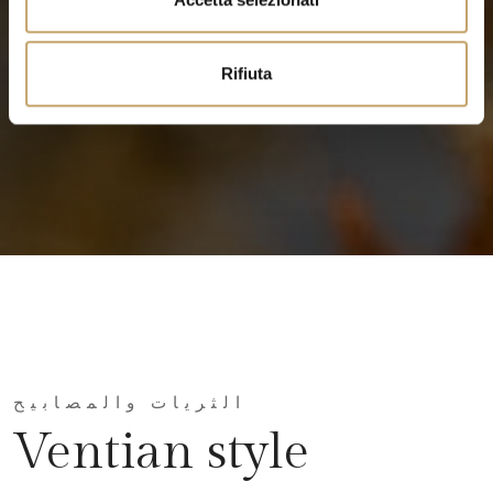
s
o
Rifiuta
الثريات والمصابيح
Ventian style