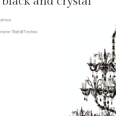
 black and crystal
rations.
iameter 79x(h)87 inches