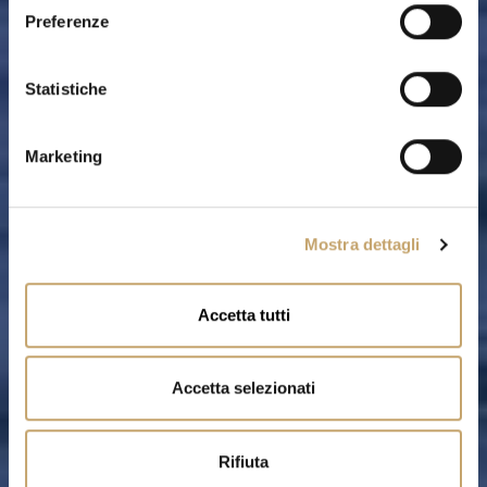
e
Preferenze
z
i
o
Statistiche
n
e
Marketing
d
e
l
Mostra dettagli
c
o
n
Accetta tutti
s
e
n
Accetta selezionati
s
o
Rifiuta