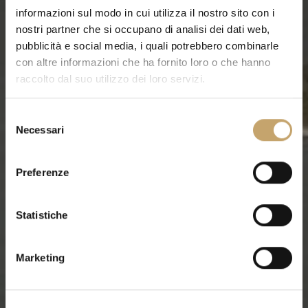
informazioni sul modo in cui utilizza il nostro sito con i
nostri partner che si occupano di analisi dei dati web,
pubblicità e social media, i quali potrebbero combinarle
con altre informazioni che ha fornito loro o che hanno
raccolto dal suo utilizzo dei loro servizi.
S
Necessari
e
l
e
Preferenze
z
i
o
Statistiche
n
e
Marketing
d
e
l