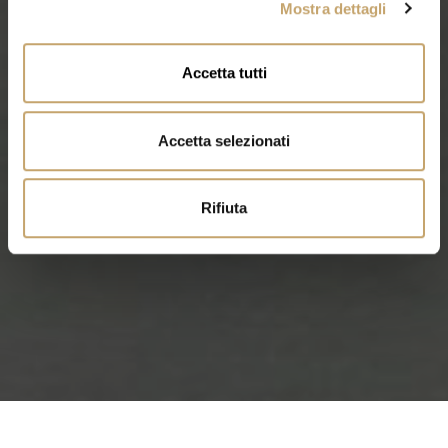
Mostra dettagli
c
o
n
Accetta tutti
s
e
n
Accetta selezionati
s
o
Rifiuta