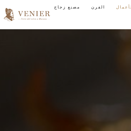
الفرن
مصنع زجاج