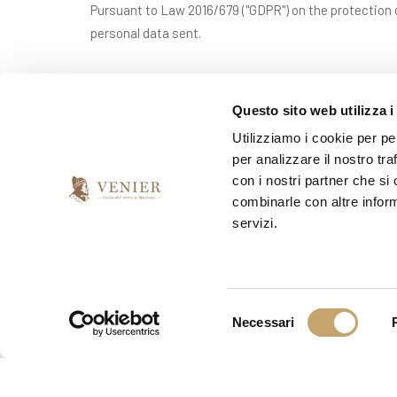
Pursuant to Law 2016/679 ("GDPR") on the protection o
personal data sent.
*
I have read and accept the privacy agreement
Questo sito web utilizza i
Utilizziamo i cookie per pe
per analizzare il nostro tra
*
I would like to receive your newsletter
con i nostri partner che si
combinarle con altre inform
yes
no
servizi.
S
Necessari
e
l
e
z