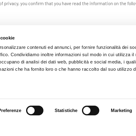
f privacy, you confirm that you have read the information on the foll
 cookie
rsonalizzare contenuti ed annunci, per fornire funzionalità dei so
ffico. Condividiamo inoltre informazioni sul modo in cui utilizza il 
 occupano di analisi dei dati web, pubblicità e social media, i qual
azioni che ha fornito loro o che hanno raccolto dal suo utilizzo d
SEND
Fields with * are mandatory
Preferenze
Statistiche
Marketing