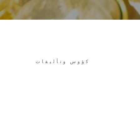
كؤوس وتأليفات