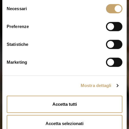
S
Necessari
e
l
e
Preferenze
z
i
o
Statistiche
n
e
Marketing
d
e
l
Mostra dettagli
c
o
n
Accetta tutti
s
e
n
Accetta selezionati
s