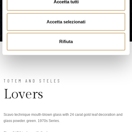
Accetta tutti
s
e
n
Accetta selezionati
s
o
Rifiuta
TOTEM AND STELES
Lovers
Scavo technique mouth-blown glass with 24 carat gold leaf decoration and
glass powder. green. 1970s Series.