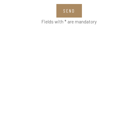
SEND
Fields with * are mandatory
VETRERIA VENIER