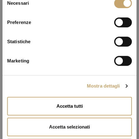
Necessari
e
l
e
Preferenze
z
i
o
Statistiche
n
e
Marketing
d
e
l
Mostra dettagli
c
o
n
Accetta tutti
s
e
n
Accetta selezionati
s
o