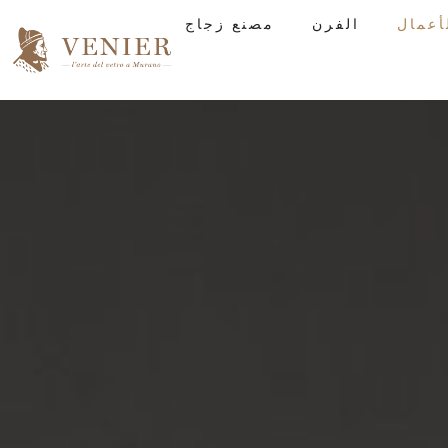
الفرن
مصنع زجاج