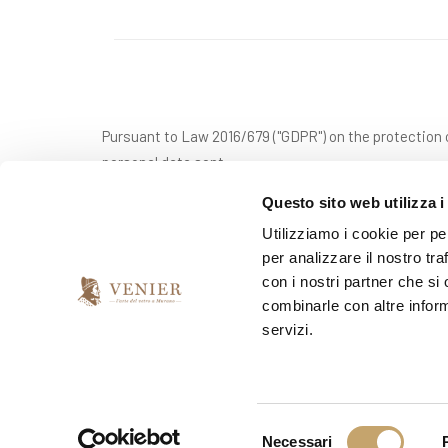
Pursuant to Law 2016/679 ("GDPR") on the protection o
personal data sent.
Questo sito web utilizza i
Utilizziamo i cookie per pe
*
I have read and accept the privacy agreement
per analizzare il nostro tra
con i nostri partner che si
combinarle con altre inform
*
I would like to receive your newsletter
servizi.
yes
no
S
Necessari