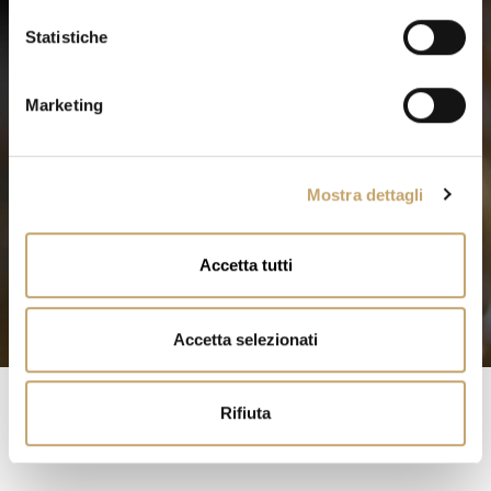
i
o
Statistiche
n
e
Marketing
d
e
l
Mostra dettagli
c
o
n
Accetta tutti
s
e
n
Accetta selezionati
s
o
Rifiuta