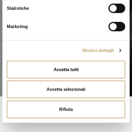
i
o
Statistiche
n
e
Marketing
d
e
l
Mostra dettagli
c
o
n
Accetta tutti
s
e
n
Accetta selezionati
s
o
Rifiuta