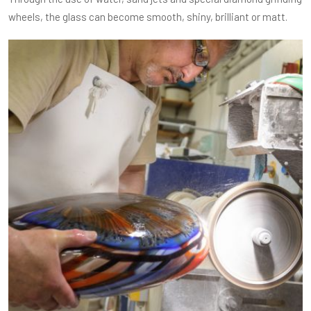
wheels, the glass can become smooth, shiny, brilliant or matt.