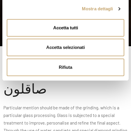
l
Mostra dettagli
c
o
n
Accetta tutti
s
e
n
Accetta selezionati
s
o
Rifiuta
صاقلون
Particular mention should be made of the grinding, which is a
particular glass processing. Glass is subjected to a special
treatment to improve, personalise and refine the final aspect.
Through the use of water, sand jets and special diamond grinding