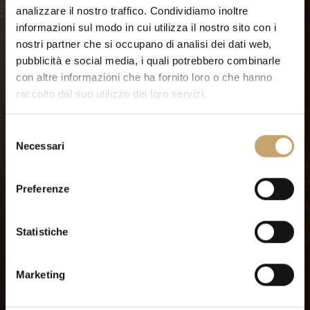
analizzare il nostro traffico. Condividiamo inoltre
informazioni sul modo in cui utilizza il nostro sito con i
nostri partner che si occupano di analisi dei dati web,
pubblicità e social media, i quali potrebbero combinarle
con altre informazioni che ha fornito loro o che hanno
raccolto dal suo utilizzo dei loro servizi.
S
Necessari
e
l
e
Preferenze
z
i
o
Statistiche
n
e
Marketing
d
e