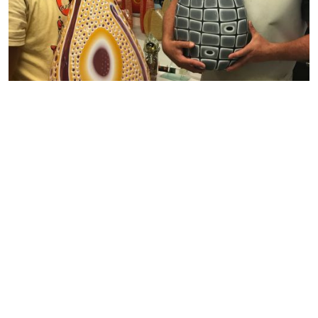
عمال الصقل بييترو و ريكّاردو فيرّو
إضافة إلى مهارة أساتذة الزجاج, المختصين بالتزيينات
والفنانين, امتياز زجاج [...]