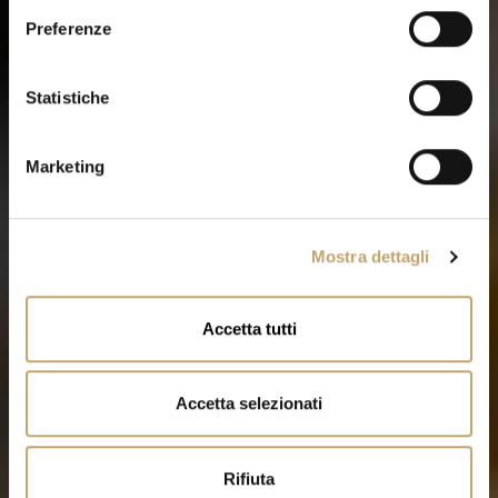
e
Preferenze
z
i
o
Statistiche
n
e
Marketing
d
e
l
Mostra dettagli
c
o
n
Accetta tutti
s
e
n
Accetta selezionati
s
o
Rifiuta