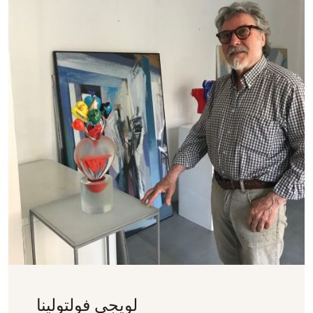
لويجي فولتولينا