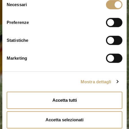
Necessari
e
l
e
Preferenze
z
i
o
Statistiche
n
e
Marketing
d
e
l
Mostra dettagli
c
o
n
Accetta tutti
s
e
n
Accetta selezionati
s