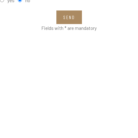
yes
no
SEND
Fields with * are mandatory