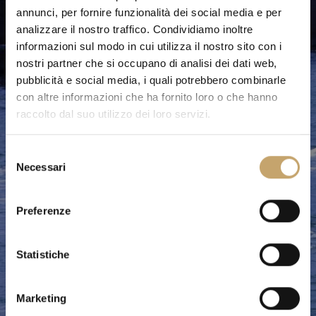
annunci, per fornire funzionalità dei social media e per
analizzare il nostro traffico. Condividiamo inoltre
informazioni sul modo in cui utilizza il nostro sito con i
nostri partner che si occupano di analisi dei dati web,
pubblicità e social media, i quali potrebbero combinarle
con altre informazioni che ha fornito loro o che hanno
raccolto dal suo utilizzo dei loro servizi.
S
Necessari
e
l
e
Preferenze
z
i
o
Statistiche
n
e
Marketing
d