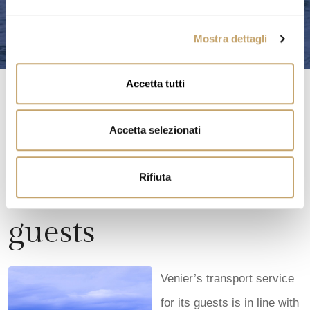
e
l
Mostra dettagli
c
o
n
Accetta tutti
s
e
n
Accetta selezionati
s
o
VETRERIA VENIER
Rifiuta
Services for our
guests
Venier’s transport service
for its guests is in line with