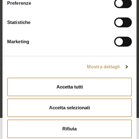
Preferenze
z
i
o
Statistiche
n
e
Marketing
d
e
l
Mostra dettagli
c
o
n
Accetta tutti
s
e
n
Accetta selezionati
s
o
Rifiuta