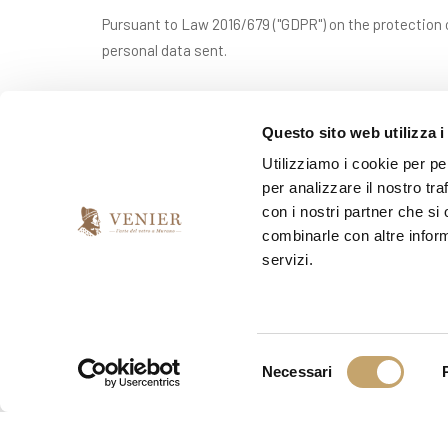
Pursuant to Law 2016/679 ("GDPR") on the protection o
personal data sent.
*
I have read and accept the privacy agreement
Questo sito web utilizza i
Utilizziamo i cookie per pe
per analizzare il nostro tra
*
I would like to receive your newsletter
con i nostri partner che si
combinarle con altre inform
yes
no
servizi.
S
Necessari
e
l
e