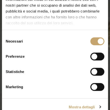
nostri partner che si occupano di analisi dei dati web,
pubblicità e social media, i quali potrebbero combinarle
con altre informazioni che ha fornito loro o che hanno
raccolto dal suo utilizzo dei loro servizi.
S
Necessari
e
l
e
Preferenze
z
i
o
Statistiche
n
e
Marketing
d
e
l
Mostra dettagli
c