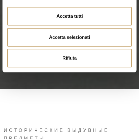
o
n
Accetta tutti
s
e
n
Accetta selezionati
s
o
Rifiuta
ИСТОРИЧЕСКИЕ ВЫДУВНЫЕ
ПРЕДМЕТЫ