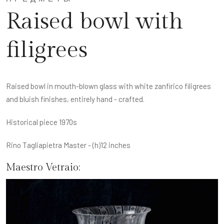
Raised bowl with
filigrees
Raised bowl in mouth-blown glass with white zanfirico filigrees
and bluish finishes, entirely hand - crafted.
Historical piece 1970s
Rino Tagliapietra Master - (h)12 inches
Maestro Vetraio: