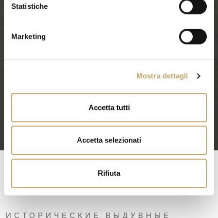
o
Statistiche
n
e
Marketing
d
e
l
Mostra dettagli
c
o
n
Accetta tutti
s
e
n
Accetta selezionati
s
o
Rifiuta
ИСТОРИЧЕСКИЕ ВЫДУВНЫЕ