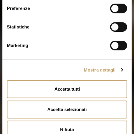
e
Preferenze
z
i
o
Statistiche
n
e
Marketing
d
e
l
Mostra dettagli
c
o
n
Accetta tutti
s
e
n
Accetta selezionati
s
o
Rifiuta