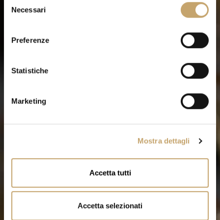
Necessari
e
l
e
Preferenze
z
i
o
Statistiche
n
e
Marketing
d
e
l
Mostra dettagli
c
o
n
Accetta tutti
s
e
n
Accetta selezionati
s