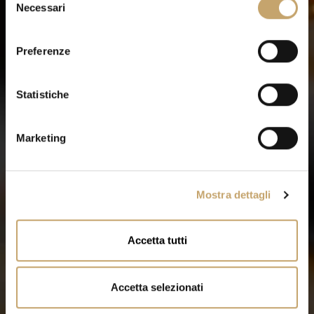
Necessari
e
l
e
Preferenze
z
i
o
Statistiche
n
e
Marketing
d
e
l
Mostra dettagli
c
o
n
Accetta tutti
s
e
n
Accetta selezionati
s
o