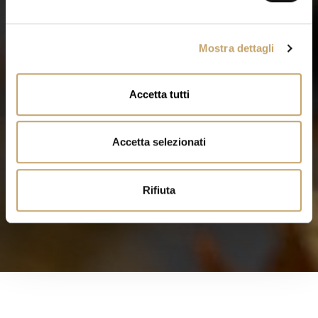
e
l
Mostra dettagli
c
o
n
Accetta tutti
s
e
n
Accetta selezionati
s
o
Rifiuta