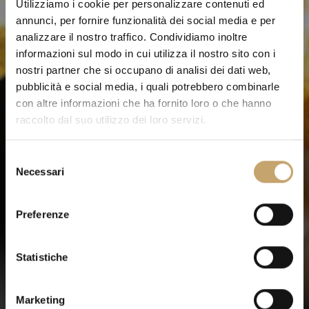
Utilizziamo i cookie per personalizzare contenuti ed
annunci, per fornire funzionalità dei social media e per
analizzare il nostro traffico. Condividiamo inoltre
informazioni sul modo in cui utilizza il nostro sito con i
nostri partner che si occupano di analisi dei dati web,
pubblicità e social media, i quali potrebbero combinarle
con altre informazioni che ha fornito loro o che hanno
raccolto dal suo utilizzo dei loro servizi.
S
Necessari
e
l
e
Preferenze
z
i
o
Statistiche
n
e
Marketing
d