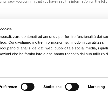
f privacy, you confirm that you have read the information on the foll
 cookie
rsonalizzare contenuti ed annunci, per fornire funzionalità dei so
ffico. Condividiamo inoltre informazioni sul modo in cui utilizza il 
 occupano di analisi dei dati web, pubblicità e social media, i qual
azioni che ha fornito loro o che hanno raccolto dal suo utilizzo d
SEND
Fields with * are mandatory
Preferenze
Statistiche
Marketing