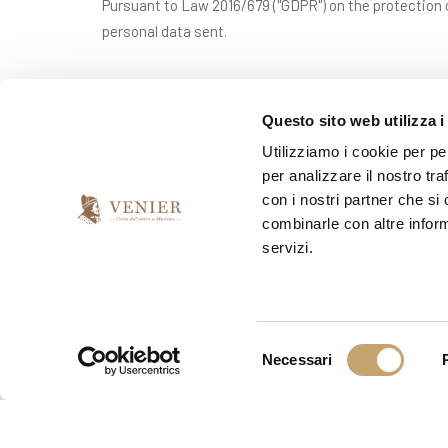
Pursuant to Law 2016/679 ("GDPR") on the protection o
personal data sent.
*
I have read and accept the privacy agreement
Questo sito web utilizza i
Utilizziamo i cookie per pe
per analizzare il nostro tra
*
I would like to receive your newsletter
con i nostri partner che si
combinarle con altre inform
yes
no
servizi.
S
Necessari
e
l
e
z