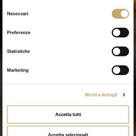
S
Necessari
e
l
e
Preferenze
z
i
o
Statistiche
n
e
Marketing
d
e
l
Mostra dettagli
c
o
n
Accetta tutti
s
e
n
Accetta selezionati