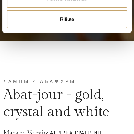
s
o
Rifiuta
ЛАМПЫ И АБАЖУРЫ
Abat-jour - gold,
crystal and white
Maestro Vetraio:
АНДРЕА ГРАНДИН