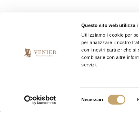
Questo sito web utilizza i
Utilizziamo i cookie per pe
per analizzare il nostro tra
con i nostri partner che si
combinarle con altre inform
servizi.
S
Necessari
e
l
e
z
i