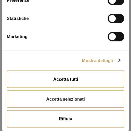
Preferenze
z
i
o
Statistiche
n
e
Marketing
d
e
l
Mostra dettagli
c
o
n
Accetta tutti
s
e
n
Accetta selezionati
s
o
Rifiuta