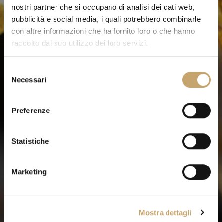
nostri partner che si occupano di analisi dei dati web,
pubblicità e social media, i quali potrebbero combinarle
con altre informazioni che ha fornito loro o che hanno
raccolto dal suo utilizzo dei loro servizi.
S
Necessari
e
l
e
Preferenze
z
i
o
Statistiche
n
e
Marketing
d
e
l
Mostra dettagli
c