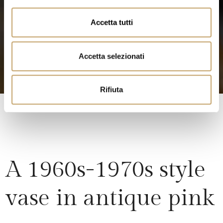
o
n
Accetta tutti
s
e
n
Accetta selezionati
s
o
Rifiuta
A 1960s-1970s style
vase in antique pink