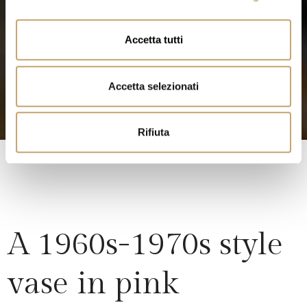
o
n
Accetta tutti
s
e
n
Accetta selezionati
s
o
Rifiuta
A 1960s-1970s style
vase in pink