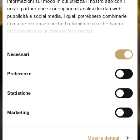
informazioni sul modo in cui utilizza il nostro sito con i
nostri partner che si occupano di analisi dei dati web,
pubblicità e social media, i quali potrebbero combinarle
con altre informazioni che ha fornito loro o che hanno
raccolto dal suo utilizzo dei loro servizi.
S
Necessari
e
l
e
Preferenze
z
i
o
Statistiche
n
e
Marketing
d
e
l
Mostra dettagli
c