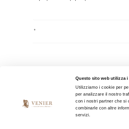
Pursuant to Law 2016/679 ("GDPR") on the protection o
Questo sito web utilizza i
personal data sent.
Utilizziamo i cookie per pe
per analizzare il nostro tra
*
I have read and accept the privacy agreement
con i nostri partner che si
combinarle con altre inform
servizi.
*
I would like to receive your newsletter