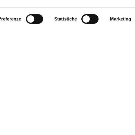
Preferenze
Statistiche
Marketing
SEND
Fields with * are mandatory
VETRER