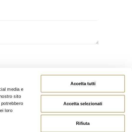
owing
page
and you authorize the processing of
Accetta tutti
cial media e
nostro sito
i potrebbero
Accetta selezionati
ei loro
Rifiuta