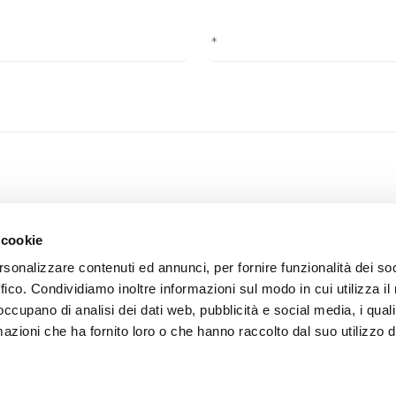
f privacy, you confirm that you have read the information on the foll
 cookie
rsonalizzare contenuti ed annunci, per fornire funzionalità dei so
ffico. Condividiamo inoltre informazioni sul modo in cui utilizza il 
 occupano di analisi dei dati web, pubblicità e social media, i qual
azioni che ha fornito loro o che hanno raccolto dal suo utilizzo d