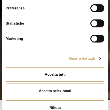
e
Preferenze
z
i
o
Statistiche
n
e
Marketing
d
e
l
Mostra dettagli
c
o
n
Accetta tutti
s
e
n
Accetta selezionati
s
o
Rifiuta