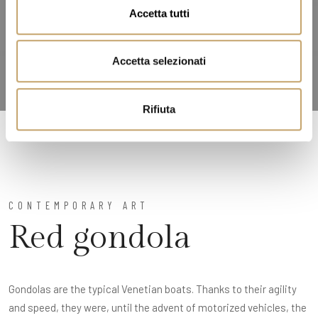
n
Accetta tutti
s
e
n
Accetta selezionati
s
o
Rifiuta
CONTEMPORARY ART
Red gondola
Gondolas are the typical Venetian boats. Thanks to their agility
and speed, they were, until the advent of motorized vehicles, the