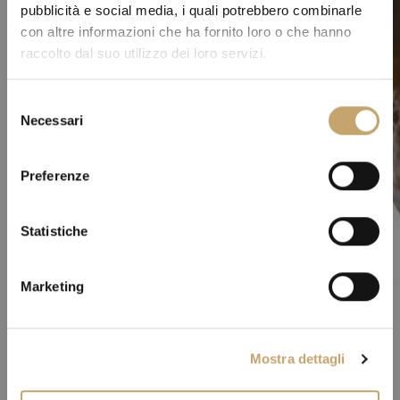
pubblicità e social media, i quali potrebbero combinarle
con altre informazioni che ha fornito loro o che hanno
raccolto dal suo utilizzo dei loro servizi.
S
Necessari
e
l
e
Preferenze
z
i
o
Statistiche
n
e
Marketing
d
e
l
Mostra dettagli
c
o