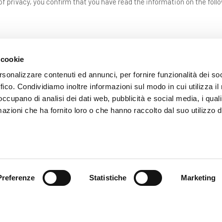
f privacy, you confirm that you have read the information on the foll
 cookie
rsonalizzare contenuti ed annunci, per fornire funzionalità dei so
ffico. Condividiamo inoltre informazioni sul modo in cui utilizza il 
 occupano di analisi dei dati web, pubblicità e social media, i qual
azioni che ha fornito loro o che hanno raccolto dal suo utilizzo d
SEND
Fields with * are mandatory
Preferenze
Statistiche
Marketing