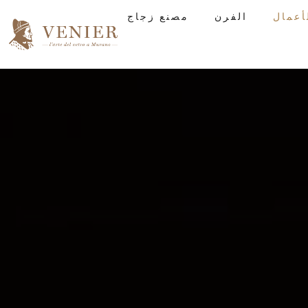
الفرن
مصنع زجاج