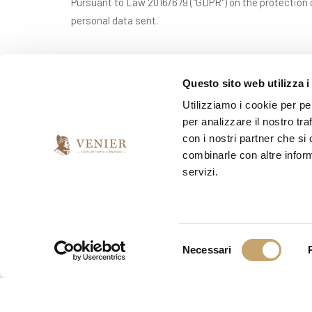
Pursuant to Law 2016/679 ("GDPR") on the protection o
personal data sent.
*
I have read and accept the privacy agreement
Questo sito web utilizza i
Utilizziamo i cookie per pe
per analizzare il nostro tra
*
I would like to receive your newsletter
con i nostri partner che si
combinarle con altre inform
yes
no
servizi.
S
Necessari
e
l
e
z