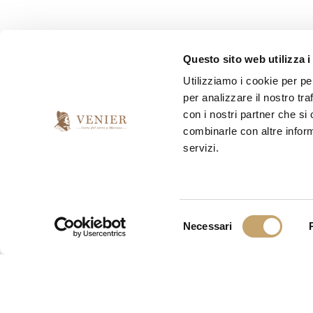
*
Do il mio consenso
Questo sito web utilizza i
Utilizziamo i cookie per pe
*
Presto il consenso per l'invio della newsletter
per analizzare il nostro tra
con i nostri partner che si
si
no
combinarle con altre inform
servizi.
S
Necessari
e
l
e
z
i