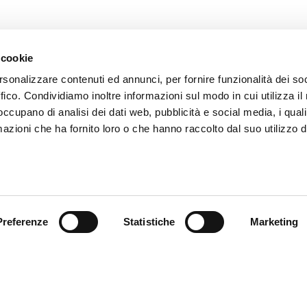
 cookie
rsonalizzare contenuti ed annunci, per fornire funzionalità dei so
ffico. Condividiamo inoltre informazioni sul modo in cui utilizza il 
 occupano di analisi dei dati web, pubblicità e social media, i qual
azioni che ha fornito loro o che hanno raccolto dal suo utilizzo d
INVIA
* i campi contrassegnati con l'asterisco sono obbligatori
Preferenze
Statistiche
Marketing