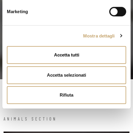
n
e
Marketing
d
e
l
Mostra dettagli
c
o
n
Accetta tutti
s
e
n
Accetta selezionati
s
o
Rifiuta
ANIMALS SECTION