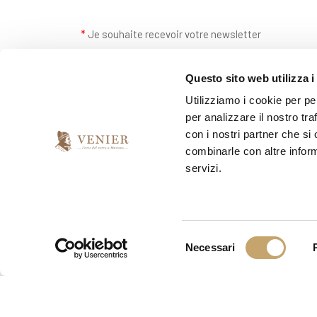
*
Je souhaite recevoir votre newsletter
oui
non
Questo sito web utilizza i
Utilizziamo i cookie per pe
per analizzare il nostro tra
con i nostri partner che si
combinarle con altre inform
servizi.
S
Necessari
e
l
e
z