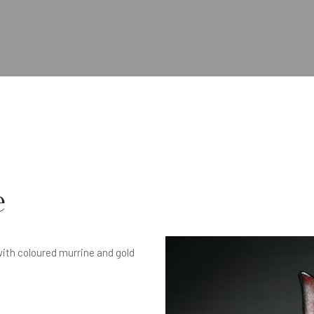
e
ith coloured murrine and gold