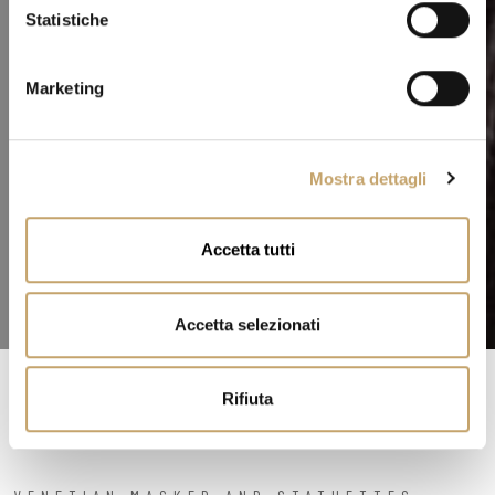
o
Statistiche
n
e
Marketing
d
e
l
Mostra dettagli
c
o
n
Accetta tutti
s
e
n
Accetta selezionati
s
o
Rifiuta