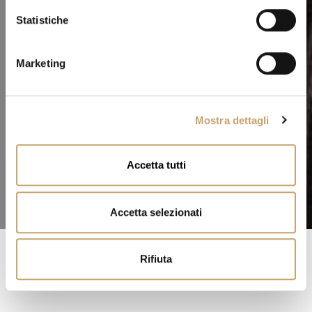
i
o
Statistiche
n
e
Marketing
d
e
l
Mostra dettagli
c
o
n
Accetta tutti
s
e
n
Accetta selezionati
s
o
Rifiuta