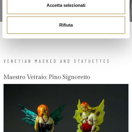
n
Accetta selezionati
s
o
Rifiuta
VENETIAN MASKED AND STATUETTES
Maestro Vetraio:
Pino Signoretto