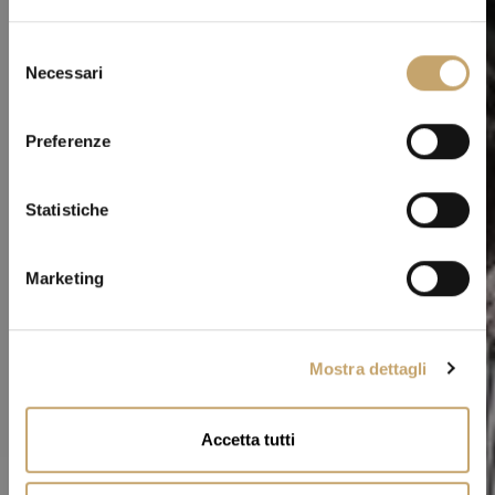
S
Necessari
e
l
e
Preferenze
z
i
o
Statistiche
n
e
Marketing
d
e
l
Mostra dettagli
c
o
n
Accetta tutti
s
e