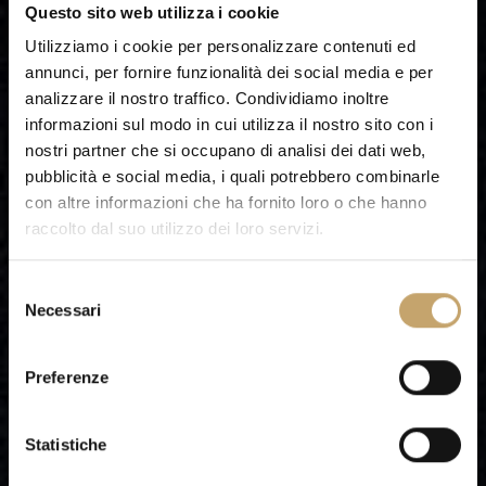
Questo sito web utilizza i cookie
Utilizziamo i cookie per personalizzare contenuti ed
annunci, per fornire funzionalità dei social media e per
analizzare il nostro traffico. Condividiamo inoltre
informazioni sul modo in cui utilizza il nostro sito con i
nostri partner che si occupano di analisi dei dati web,
pubblicità e social media, i quali potrebbero combinarle
con altre informazioni che ha fornito loro o che hanno
raccolto dal suo utilizzo dei loro servizi.
S
Necessari
e
l
e
Preferenze
z
i
o
Statistiche
n