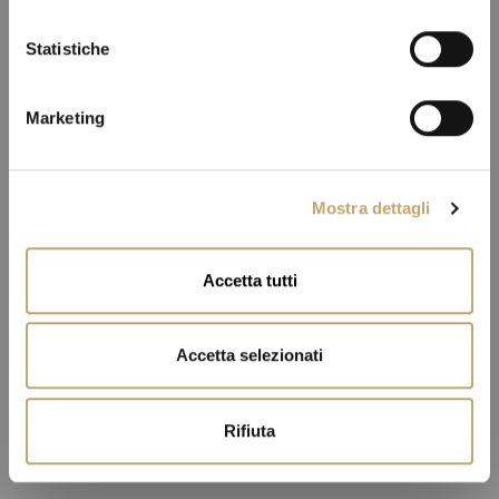
i
o
Statistiche
n
e
Marketing
d
e
l
Mostra dettagli
c
o
n
Accetta tutti
s
e
n
Accetta selezionati
s
o
Rifiuta