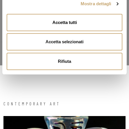
Mostra dettagli
c
o
n
Accetta tutti
s
e
n
Accetta selezionati
s
o
Rifiuta
CONTEMPORARY ART