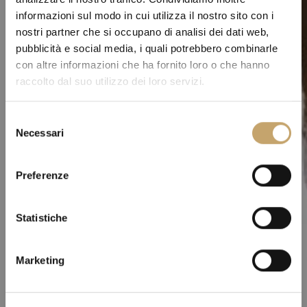
informazioni sul modo in cui utilizza il nostro sito con i
nostri partner che si occupano di analisi dei dati web,
pubblicità e social media, i quali potrebbero combinarle
con altre informazioni che ha fornito loro o che hanno
raccolto dal suo utilizzo dei loro servizi.
S
Necessari
e
l
e
Preferenze
z
i
o
Statistiche
n
e
Marketing
d
e
l