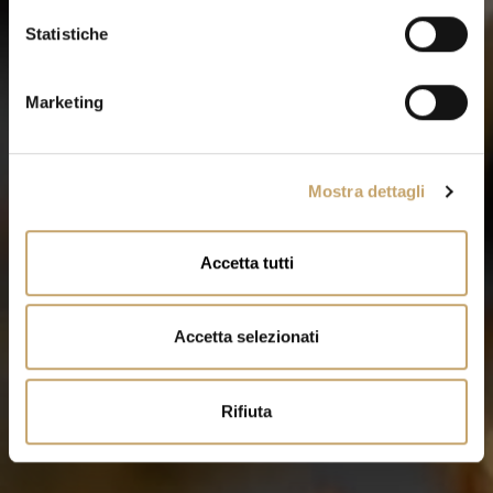
i
o
Statistiche
n
e
Marketing
d
e
l
Mostra dettagli
c
o
n
Accetta tutti
s
e
n
Accetta selezionati
s
o
Rifiuta