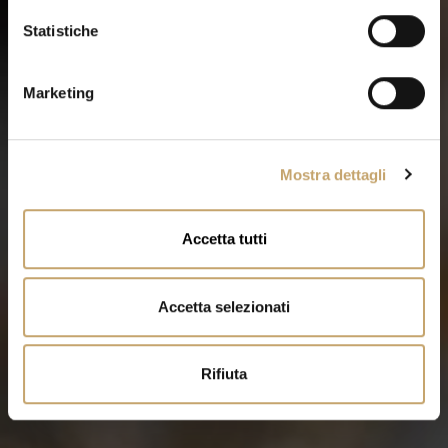
i
o
Statistiche
n
e
Marketing
d
e
l
Mostra dettagli
c
o
n
Accetta tutti
s
e
n
Accetta selezionati
s
o
Rifiuta