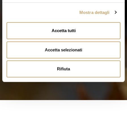
l
Mostra dettagli
c
o
n
Accetta tutti
s
e
n
Accetta selezionati
s
o
Rifiuta