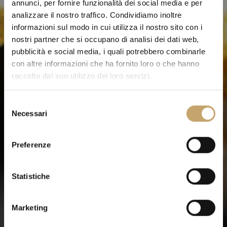
annunci, per fornire funzionalità dei social media e per
analizzare il nostro traffico. Condividiamo inoltre
informazioni sul modo in cui utilizza il nostro sito con i
nostri partner che si occupano di analisi dei dati web,
pubblicità e social media, i quali potrebbero combinarle
con altre informazioni che ha fornito loro o che hanno
raccolto dal suo utilizzo dei loro servizi.
S
Necessari
e
l
e
Preferenze
z
i
o
Statistiche
n
e
Marketing
d
e